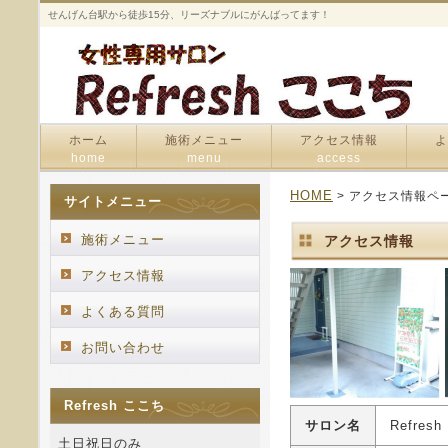
せんげん台駅から徒歩15分、リーズナブルにがんばってます！
ホーム
施術メニュー
アクセス情報
よ
home
menu
access
HOME
> アクセス情報ペ
サイトメニュー
施術メニュー
アクセス情報
アクセス情報
よくある質問
お問い合わせ
Refresh ここち
サロン名
Refres
土日祝日のみ